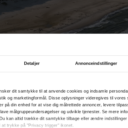
VESTERHAVSFERIE
Detaljer
Annonceindstillinger
sker dit samtykke til at anvende cookies og indsamle personda
istik og marketingformål. Disse oplysninger videregives til vore
er på din enhed for at vise dig målrettede annoncer, levere tilpas
 lave målgruppeundersøgelser og udvikle tjenester. Se mere inf
Du kan altid trække dit samtykke tilbage eller ændre indstillinger
 at trykke på "Privacy trigger" ikonet.