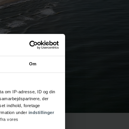
Om
ta om IP-adresse, ID og din
s samarbejdspartnere, der
set indhold, foretage
ormation under
indstillinger
 fra vores