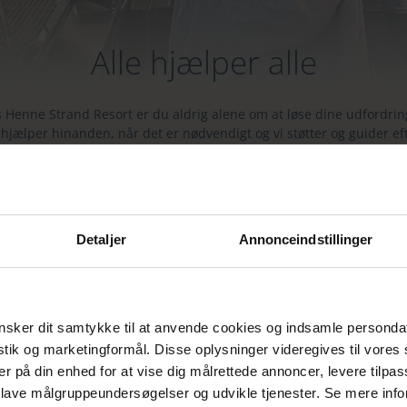
Alle hjælper alle
 Henne Strand Resort er du aldrig alene om at løse dine udfordrin
 hjælper hinanden, når det er nødvendigt og vi støtter og guider ef
bedste evne, så du kan føle dig tryg i dit arbejde.
føler os som en stor familie, hvor alle spiller en rolle på hver sin m
. bestående af ca. 20 medarbejdere. Fra servicemedarbejdere, der 
l hånde overalt på resortet, til kokke og serveringspersonale i Brasse
HAV.
Detaljer
Annonceindstillinger
 har både fuldtidsstillinger, stillinger som afløsere med færre timer
studiejobs.
sker dit samtykke til at anvende cookies og indsamle personda
istik og marketingformål. Disse oplysninger videregives til vore
er på din enhed for at vise dig målrettede annoncer, levere tilpas
 lave målgruppeundersøgelser og udvikle tjenester. Se mere inf