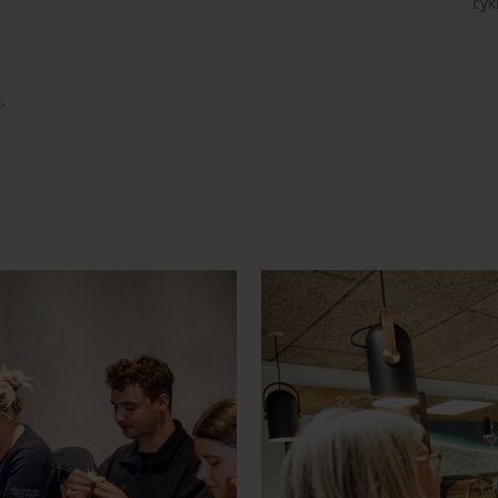
cyk
,