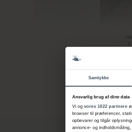
Hos
Vi
Vi 
Pt
ti
Samtykke
Vi
Ansvarlig brug af dine data
Vi og
vores 1022 partnere
øn
browser til præferencer, stat
opbevarer og tilgår oplysning
annonce- og indholdsmåling,