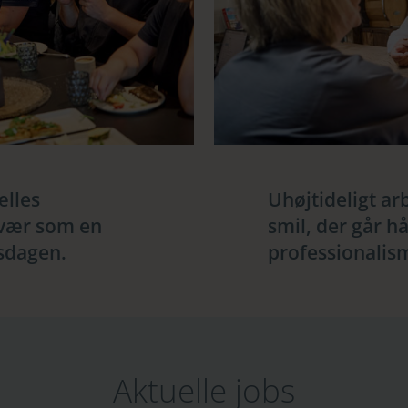
ælles
Uhøjtideligt arb
vær som en
smil, der går h
dsdagen.
professionalis
Aktuelle jobs