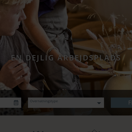
EN DEJLIG ARBEJDSPLADS
Overnatningstype
F