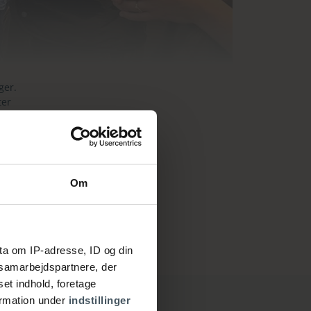
ger.
ter
åde.
går
rie
Om
 og
ta om IP-adresse, ID og din
s samarbejdspartnere, der
set indhold, foretage
ormation under
indstillinger