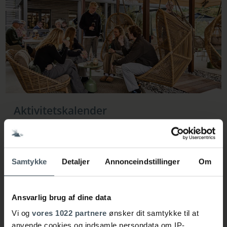
Aktivitetskalender
Se alle de planlagte aktiviteter i
Mit
Henne Strand Resort-
appen eller i aktivitetskalenderen her på hjemmesiden.
Se aktivitetskalenderen her
Samtykke
Detaljer
Annonceindstillinger
Om
Ansvarlig brug af dine data
Vi og
vores 1022 partnere
ønsker dit samtykke til at
anvende cookies og indsamle persondata om IP-