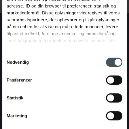
adresse, ID og din browser til præferencer, statistik og
marketingformål. Disse oplysninger videregives til vores
samarbejdspartnere, der opbevarer og tilgår oplysninger
på din enhed for at vise dig målrettede annoncer, levere
Alternative overnatningsmuligheder
tilpasset indhold, foretage annonce- og indholdsmåling,
lave målgruppeundersøgelser og udvikle tjenester. Se
mere information under
indstillinger
og i vores
persondatapolitik. Du kan altid trække dit samtykke
Samtykkevalg
tilbage eller ændre indstillinger fra vores
Nødvendig
"Cookiedeklaration", eller ved at trykke på "Privacy
trigger" ikonet.
Præferencer
Hvis du tillader det, vil vi også gerne:
Indsamle præcise oplysninger om din placering,
Statistik
der kan være nøjagtig inden for få meter
Identificere din enhed baseret på en scanning af
Marketing
dens unikke karakteristika (fingerprinting)
Dine valg anvendes på hele websitet.