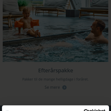
Efterårspakke
Pakker til de mange helligdage i foråret.
Se mere