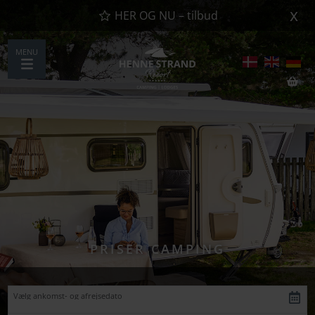
x
HER OG NU – tilbud
MENU
PRISER CAMPING