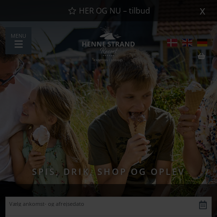
x
HER OG NU – tilbud
MENU
SPIS, DRIK, SHOP OG OPLEV