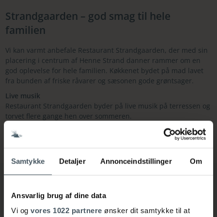
Strandgaarden – god smag til hele
familien
Vi kan varmt anbefale Restaurant Strandgaarden, der med sin
placering i centrum af Henne Strand danner rammer om en
god oplevelse for hele familien. Køkkenet bydet på mad lavet
fra bunden af friske råvarer og sæsonen gode grøntsager.
Live musik
Restaurant Strandgaarden byder på live musik på terressen og
torvet flere gange hen over sommeren.
Se programmet her!
Samtykke
Detaljer
Annonceindstillinger
Om
Ansvarlig brug af dine data
Vi og
vores 1022 partnere
ønsker dit samtykke til at