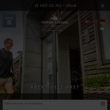
x
HER OG NU – tilbud
MENU
ÅBENT HELE ÅRET