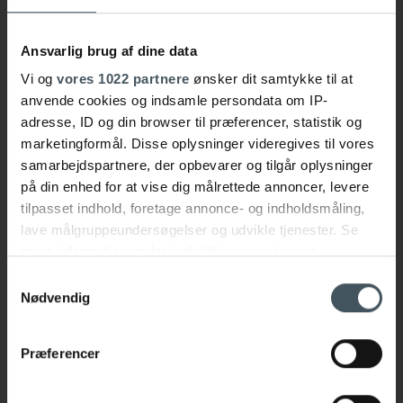
TV
Gratis WIFI
Ansvarlig brug af dine data
Inklusiv Rengøring på afrejse dagen
Vi og
vores 1022 partnere
ønsker dit samtykke til at
Rygning er ikke tilladt.
anvende cookies og indsamle persondata om IP-
adresse, ID og din browser til præferencer, statistik og
marketingformål. Disse oplysninger videregives til vores
samarbejdspartnere, der opbevarer og tilgår oplysninger
FAQ – relevante spørgsmål
på din enhed for at vise dig målrettede annoncer, levere
tilpasset indhold, foretage annonce- og indholdsmåling,
Er der både privat sauna og udendørs spa
lave målgruppeundersøgelser og udvikle tjenester. Se
tilknyttet alle Natur-suites 2.0?
mere information under
indstillinger
og i vores
persondatapolitik. Du kan altid trække dit samtykke
Samtykkevalg
Er prisen for en Natur-suite 2.0 inklusiv
tilbage eller ændre indstillinger fra vores
forbrug af el, vand og varme?
Nødvendig
"Cookiedeklaration", eller ved at trykke på "Privacy
Skal man selv medbringe brænde eller
trigger" ikonet.
Præferencer
briketter til den udendørs pejs?
Hvis du tillader det, vil vi også gerne: