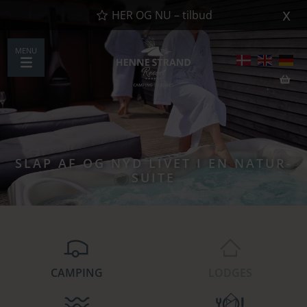
x
HER OG NU – tilbud
MENU
SLAP AF OG NYD LIVET I EN NATUR-
SUITE
CAMPING
LODGES